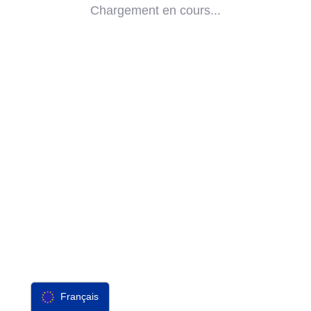
Chargement en cours...
IMPACT
SOCIAL
PARTENAIRES
CONTACT
F-SOS
Français