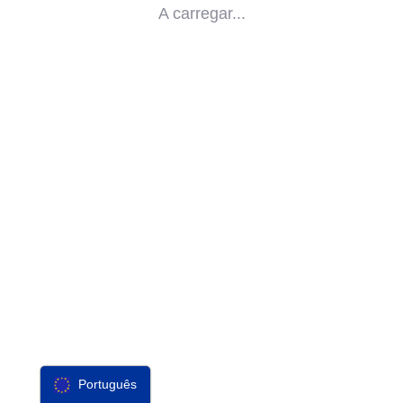
A carregar...
IMPACTO
SOCIAL
PARCEIROS
CONTACTO
F-SOS
Português